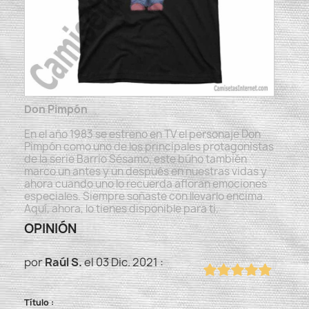
Don Pimpón
En el año 1983 se estreno en TV el personaje Don
Pimpón como uno de los principales protagonistas
de la serie Barrio Sésamo, este búho también
marco un antes y un después en nuestras vidas y
ahora cuando uno lo recuerda afloran emociones
especiales. Siempre soñaste con llevarlo encima.
Aquí, ahora, lo tienes disponible para ti.
OPINIÓN
por
Raúl S.
el 03 Dic. 2021 :
Título :