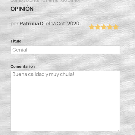
como voluntario Fernando Simón.
OPINIÓN
por
Patricia D.
el 13 Oct. 2020 :
Título :
Comentario :