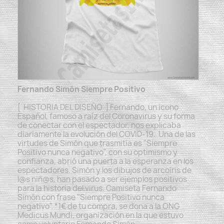
Fernando Simón Siempre Positivo
[ HISTORIA DEL DISEÑO ] Fernando, un icono
Español, famoso a raíz del Coronavirus y su forma
de conectar con el espectador, nos explicaba
diariamente la evolución del COVID-19. Una de las
virtudes de Simón que trasmitía es "Siempre
Positivo nunca negativo", con su optimismo y
confianza, abrió una puerta a la esperanza en los
espectadores. Simón y los dibujos de arcoíris de
l@s niñ@s, han pasado a ser ejemplos positivos
para la historia del virus. Camiseta Fernando
Simón con frase "Siempre Positivo nunca
negativo". *1€ de tu compra, se dona a la ONG
Medicus Mundi, organización en la que estuvo