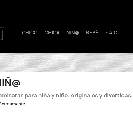
CHICO
CHICA
NIÑ@
BEBÉ
F.A.Q
NIÑ@
misetas para niña y niño, originales y divertidas
óximamente...