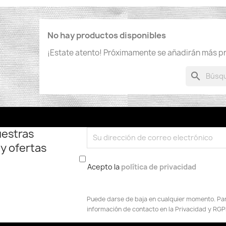
No hay productos disponibles
¡Estate atento! Próximamente se añadirán más p
search
uestras
 y ofertas
Acepto la
política de privacidad
Puede darse de baja en cualquier momento. Para
información de contacto en la Privacidad y RGP