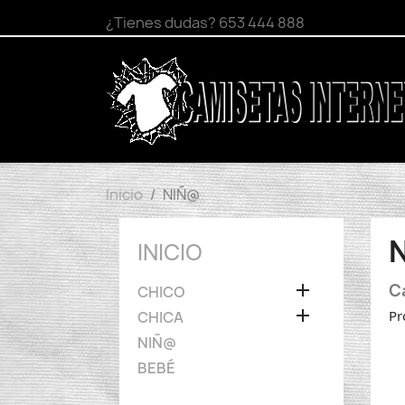
¿Tienes dudas?
653 444 888
Inicio
NIÑ@
INICIO

Ca
CHICO

Pr
CHICA
NIÑ@
BEBÉ