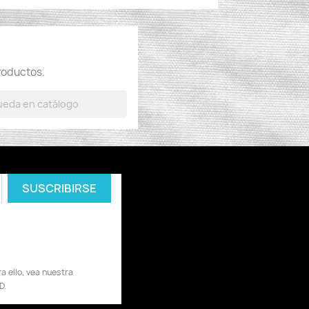
roductos.
 ello, vea nuestra
D.