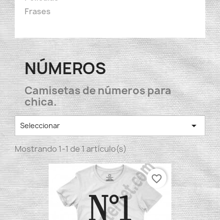
Frases
NÚMEROS
Camisetas de números para
chica.

Seleccionar
Mostrando 1-1 de 1 artículo(s)
favorite_border