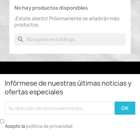
No hay productos disponibles
¡Estate atento! Próximamente se añadirán más
productos.
search
Infórmese de nuestras últimas noticias y
ofertas especiales
Acepto la
política de privacidad