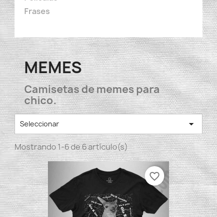
Frases
MEMES
Camisetas de memes para
chico.

Seleccionar
Mostrando 1-6 de 6 artículo(s)
favorite_border