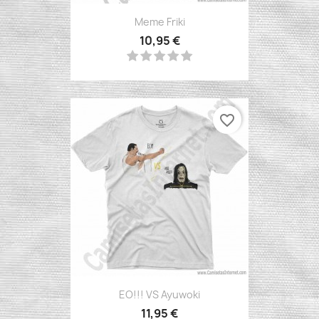
Meme Friki
10,95 €
favorite_border
EO!!! VS Ayuwoki
11,95 €