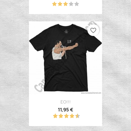
favorite_border
EO!!!
11,95 €