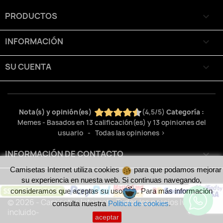
PRODUCTOS

INFORMACIÓN

SU CUENTA

Nota(s) y opinión(es)
(
4,5
/
5
)
Categoría :
Memes
- Basados en
13
calificación(es) y
13
opiniones del
usuario
- Todas las opiniones
>
INFORMACIÓN DE CONTACTO
keyboard_arrow_down
Camisetas Internet utiliza cookies
para que podamos mejorar
su experiencia en nuesta web. Si continuas navegando,
consideramos que aceptas su uso
. Para más información
© 2026 - Camisetas Internet - Todos los precios Iva
consulta nuestra
Politica de cookies
.
incluido-
aceptar