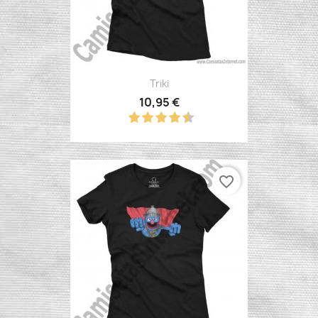
Triki
10,95 €
favorite_border