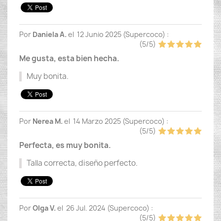
Por
Daniela A.
el
12 Junio 2025 (
Supercoco
) :
(
5
/
5
)
Me gusta, esta bien hecha.
Muy bonita.
Por
Nerea M.
el
14 Marzo 2025 (
Supercoco
) :
(
5
/
5
)
Perfecta, es muy bonita.
Talla correcta, diseño perfecto.
Por
Olga V.
el
26 Jul. 2024 (
Supercoco
) :
(
5
/
5
)