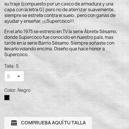
su traje (compuesto por un casco de armadura y una
capa con la letra G) pero no de aterrizar suavemente,
siempre se estrella contra el suelo , pero con ganas de
ayudar y enseñar, ¡¡¡Supercoco!!!.
En el año 1975 se estreno en TV la serie Ábrete Sésamo,
donde Supercoco fue conocido en nuestro país, mas
tarde en la serie Barrio Sésamo. Siempre soñaste con
llevarlo volando encima. Diseño que hace honor a
Supercoco.
Talla: S
Color: Negro
Negro
COMPRUEBA AQUÍ TU TALLA
table_chart