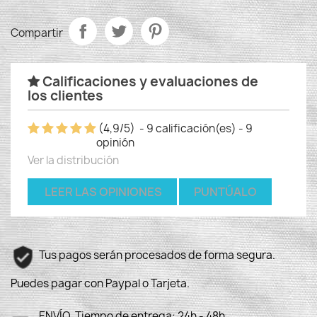
Compartir
Calificaciones y evaluaciones de
los clientes
(
4,9
/
5
)
-
9
calificación(es) -
9
opinión
Ver la distribución
LEER LAS OPINIONES
PUNTÚALO
Tus pagos serán procesados de forma segura.
Puedes pagar con Paypal o Tarjeta.
ENVÍO. Tiempo de entrega: 24h - 48h.