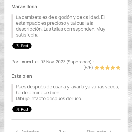
Maravillosa.
La camiseta es de algodón y de calidad. El
estampado es precioso y tal cual a la
descripción. Las tallas corresponden. Muy
satisfecha
Por
Laura I.
el
03 Nov. 2023 (
Supercoco
) :
(
5
/
5
)
Esta bien
Pues después de usarla y lavarla ya varias veces,
he de decir que bien.
Dibujo intacto después del uso.
1
Anterior
Siguiente