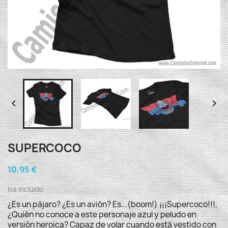


SUPERCOCO
10,95 €
Iva incluido
¿Es un pájaro? ¿Es un avión? Es...(boom!) ¡¡¡Supercoco!!!,
¿Quién no conoce a este personaje azul y peludo en
versión heroica? Capaz de volar cuando está vestido con