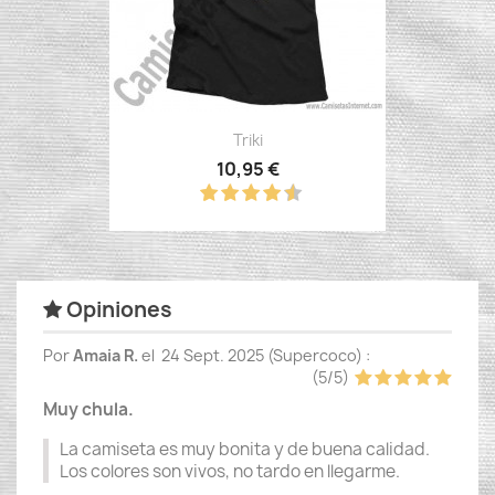
Triki
10,95 €
Opiniones
Por
Amaia R.
el
24 Sept. 2025 (
Supercoco
) :
(
5
/
5
)
Muy chula.
La camiseta es muy bonita y de buena calidad.
Los colores son vivos, no tardo en llegarme.