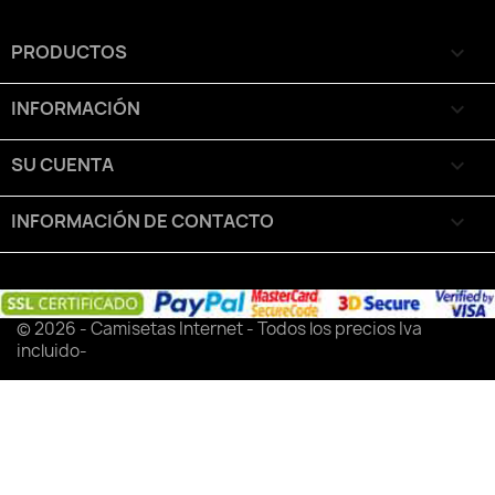
PRODUCTOS

INFORMACIÓN

SU CUENTA

INFORMACIÓN DE CONTACTO
keyboard_arrow_down
© 2026 - Camisetas Internet - Todos los precios Iva
incluido-