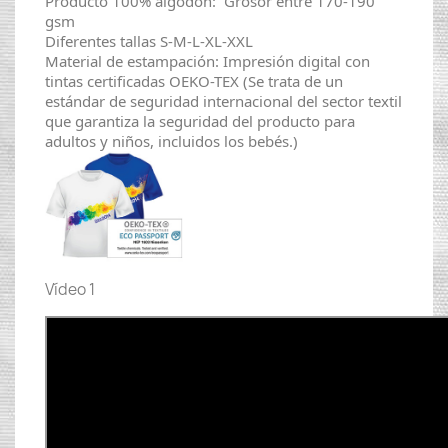
Producto 100% algodón: Grosor entre 170-190
gsm
Diferentes tallas S-M-L-XL-XXL
Material de estampación: Impresión digital con
tintas certificadas OEKO-TEX (Se trata de un
estándar de seguridad internacional del sector textil
que garantiza la seguridad del producto para
adultos y niños, incluidos los bebés.)
Vídeo 1