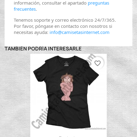
información, consultar el apartado
preguntas
frecuentes
.
Tenemos soporte y correo electrónico 24/7/365.
Por favor, póngase en contacto con nosotros si
necesitas ayuda:
info@camisetasinternet.com
TAMBIÉN PODRÍA INTERESARLE
favorite_border