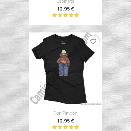
Espinete
10,95 €
favorite_border
Don Pimpón
10,95 €