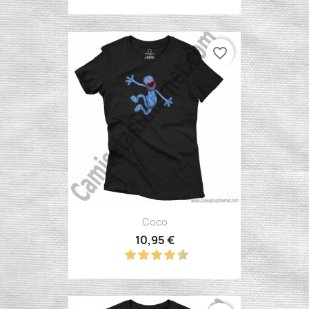
favorite_border
Coco
10,95 €