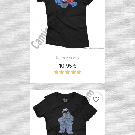
Supercoco
10,95 €
favorite_border